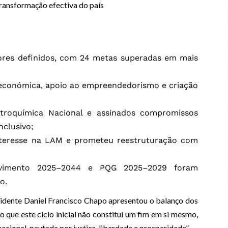
transformação efectiva do país
ores definidos, com 24 metas superadas em mais
 económica, apoio ao empreendedorismo e criação
troquímica Nacional e assinados compromissos
nclusivo;
nteresse na LAM e prometeu reestruturação com
olvimento 2025–2044 e PQG 2025–2029 foram
o.
esidente Daniel Francisco Chapo apresentou o balanço dos
 que este ciclo inicial não constitui um fim em si mesmo,
acional, pautada por justiça, liberdade e prosperidade”.