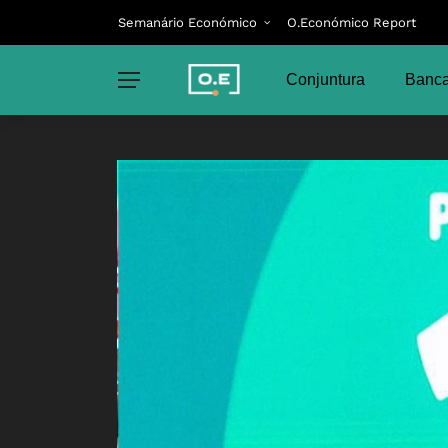
Semanário Económico
O.Económico Report
Conjuntura
Banca