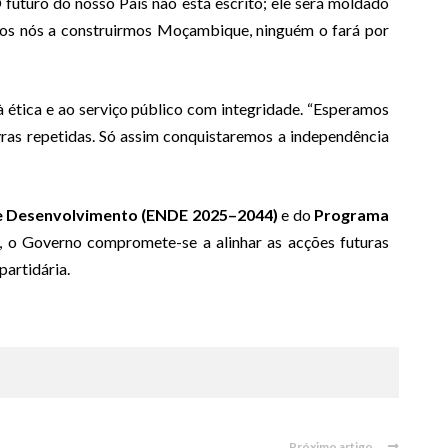
 futuro do nosso País não está escrito; ele será moldado
rmos nós a construirmos Moçambique, ninguém o fará por
 ética e ao serviço público com integridade. “Esperamos
avras repetidas. Só assim conquistaremos a independência
de Desenvolvimento (ENDE 2025–2044)
e do
Programa
, o Governo compromete-se a alinhar as acções futuras
partidária.
Próximo artigo