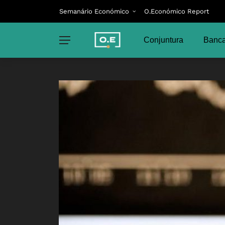
Semanário Económico
O.Económico Report
Conjuntura
Banca