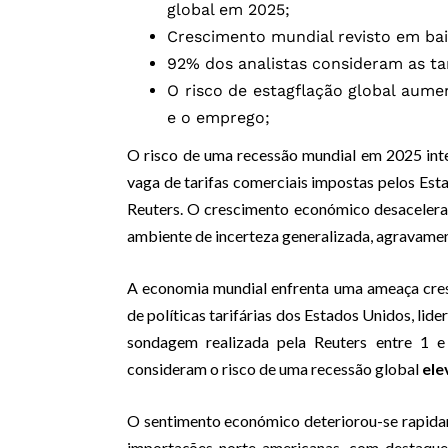
global em 2025;
Crescimento mundial revisto em bai
92% dos analistas consideram as tar
O risco de estagflação global aume
e o emprego;
O risco de uma recessão mundial em 2025 inten
vaga de tarifas comerciais impostas pelos Es
Reuters. O crescimento económico desacelerar
ambiente de incerteza generalizada, agravament
A economia mundial enfrenta uma ameaça cresc
de políticas tarifárias dos Estados Unidos, l
sondagem realizada pela Reuters entre 1 
consideram o risco de uma recessão global
ele
O sentimento económico deteriorou-se rapidam
importações norte-americanas, com destaqu