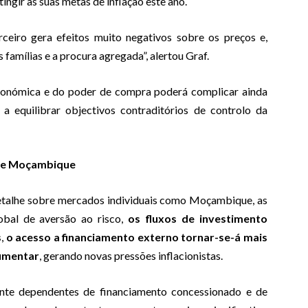
ingir as suas metas de inflação este ano.
ceiro gera efeitos muito negativos sobre os preços e,
famílias e a procura agregada”, alertou Graf.
económica e do poder de compra poderá complicar ainda
 a equilibrar objectivos contraditórios de controlo da
s e Moçambique
detalhe sobre mercados individuais como Moçambique, as
obal de aversão ao risco,
os fluxos de investimento
s
,
o acesso a financiamento externo tornar-se-á mais
umentar
, gerando novas pressões inflacionistas.
nte dependentes de financiamento concessionado e de