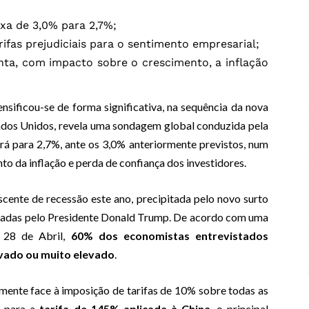
xa de 3,0% para 2,7%;
ifas prejudiciais para o sentimento empresarial;
nta, com impacto sobre o crescimento, a inflação
sificou-se de forma significativa, na sequência da nova
tados Unidos, revela uma sondagem global conduzida pela
á para 2,7%, ante os 3,0% anteriormente previstos, num
o da inflação e perda de confiança dos investidores.
ente de recessão este ano, precipitada pelo novo surto
ideradas pelo Presidente Donald Trump. De acordo com uma
e 28 de Abril,
60% dos economistas entrevistados
vado ou muito elevado
.
ente face à imposição de tarifas de 10% sobre todas as
e para a
tarifa de 145% aplicada à China
, o principal