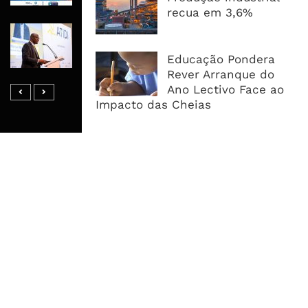
recua em 3,6%
ATIDI Quer Duplicar Capital E Elevar
Garantias Para US$20 Mil Milhões
Educação Pondera
Por Ano
Rever Arranque do
Ano Lectivo Face ao
Impacto das Cheias
MAIS ACESSADOS
Tempestade Tropical GEZANI Poderá
Afectar Mais De Um Milhão De
Pessoas No Centro E Sul ...
Governo admite nova operadora
para a Mozal após suspensão das
operações