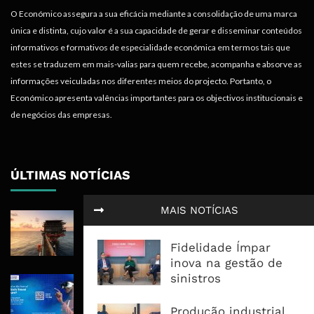
O Económico assegura a sua eficácia mediante a consolidação de uma marca
única e distinta, cujo valor é a sua capacidade de gerar e disseminar conteúdos
informativos e formativos de especialidade económica em termos tais que
estes se traduzem em mais-valias para quem recebe, acompanha e absorve as
informações veiculadas nos diferentes meios do projecto. Portanto, o
Económico apresenta valências importantes para os objectivos institucionais e
de negócios das empresas.
ÚLTIMAS NOTÍCIAS
MAIS NOTÍCIAS
Rovuma LNG Avança Com Selecção
De Consórcio EPC Antes Da FID De
Fidelidade Ímpar
2026
inova na gestão de
sinistros
Maputo Vai Acolher Cimeira Africana
De Traveltech E Coloca Digitalização
Produção industrial
No Centro Da Agenda Turística