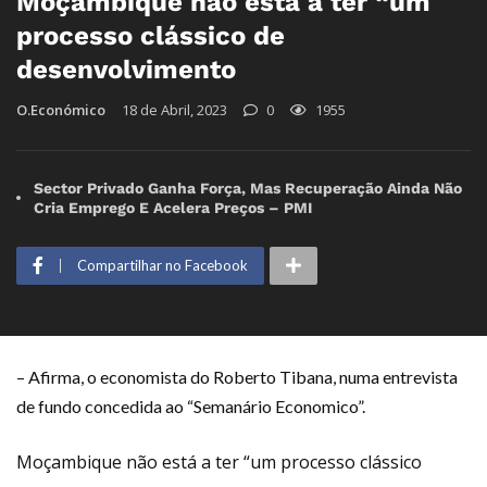
Moçambique não está a ter “um
processo clássico de
desenvolvimento
O.Económico
18 de Abril, 2023
0
1955
Sector Privado Ganha Força, Mas Recuperação Ainda Não
Cria Emprego E Acelera Preços – PMI
Compartilhar no Facebook
– Afirma, o economista do Roberto Tibana, numa entrevista
de fundo concedida ao “Semanário Economico”.
Moçambique não está a ter “um processo clássico