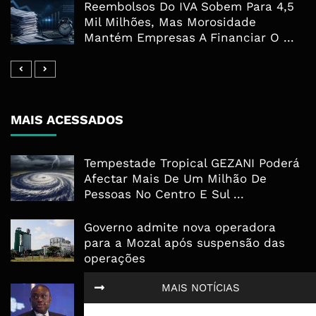
Reembolsos Do IVA Sobem Para 4,5
Mil Milhões, Mas Morosidade
Mantém Empresas A Financiar O ...
MAIS ACESSADOS
Tempestade Tropical GEZANI Poderá
Afectar Mais De Um Milhão De
Pessoas No Centro E Sul ...
Governo admite nova operadora
para a Mozal após suspensão das
operações
MAIS NOTÍCIAS
CEO do Standard Bank pede ao
Governo que “saia do caminho” e