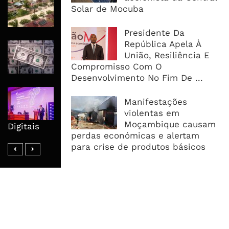
Solar de Mocuba
Kits Solares Para Impulsionar Auto-
Emprego Juvenil em Cabo Delgado
Presidente Da
República Apela À
Dólar Perto de Mínimo de Dois
União, Resiliência E
Meses Com Inflação dos EUA a
Compromisso Com O
Dominar Semana Cambial
Desenvolvimento No Fim De ...
Moçambique Cria Mapa Nacional da
Manifestações
Banda Larga Para Orientar
violentas em
Investimento e Reduzir Assimetrias
Moçambique causam
Digitais
perdas económicas e alertam
para crise de produtos básicos
MAIS ACESSADOS
Tempestade Tropical GEZANI Poderá
Afectar Mais De Um Milhão De