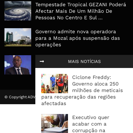
Tempestade Tropical GEZANI Poderá
Afectar Mais De Um Milhão De
Pessoas No Centro E Sul ...
Governo admite nova operadora
para a Mozal após suspensão das
operações
CEO do Standard Bank pede ao
MAIS NOTÍCIAS
Governo que “saia do caminho” e
facilite os negócios
Ciclone Freddy:
Governo aloca 250
milhões de meticais
para recuperação das regiões
© Copyright ADVALUE. Todos Direitos Reservados.
afectadas
Executivo quer
acabar com a
corrupção na