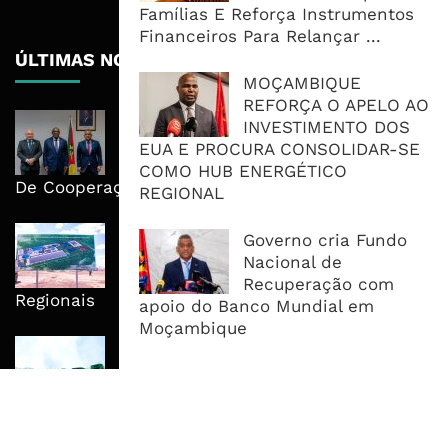
Famílias E Reforça Instrumentos
Financeiros Para Relançar ...
ÚLTIMAS NOTÍCIAS
MOÇAMBIQUE
REFORÇA O APELO AO
Moçambique E ECA Colocam
INVESTIMENTO DOS
Emprego, Industrialização E
EUA E PROCURA CONSOLIDAR-SE
Execução No Centro Da Nova Agenda
COMO HUB ENERGÉTICO
De Cooperação
REGIONAL
Nova Capacidade Cimenteira Coloca
Governo cria Fundo
Moçambique No Caminho Da Auto-
Nacional de
Suficiência E Das Exportações
Recuperação com
Regionais
apoio do Banco Mundial em
Moçambique
AfDB Aprova US$265 Milhões E
Acelera Ligação Da Zâmbia Ao
Corredor Do Lobito