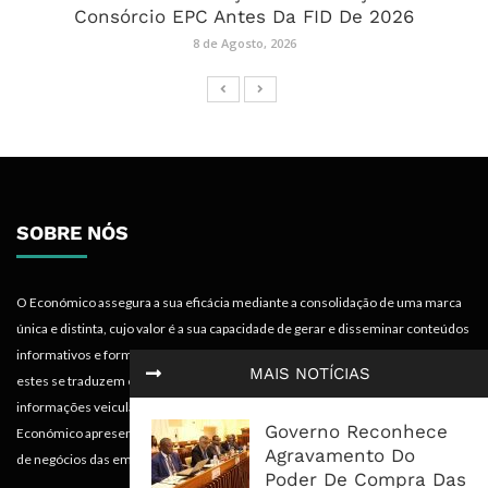
Consórcio EPC Antes Da FID De 2026
8 de Agosto, 2026
SOBRE NÓS
O Económico assegura a sua eficácia mediante a consolidação de uma marca
única e distinta, cujo valor é a sua capacidade de gerar e disseminar conteúdos
informativos e formativos de especialidade económica em termos tais que
MAIS NOTÍCIAS
estes se traduzem em mais-valias para quem recebe, acompanha e absorve as
informações veiculadas nos diferentes meios do projecto. Portanto, o
Governo Reconhece
Económico apresenta valências importantes para os objectivos institucionais e
Agravamento Do
de negócios das empresas.
Poder De Compra Das