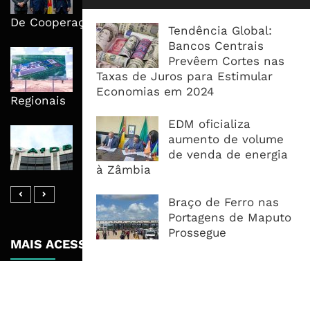
Execução No Centro Da Nova Agenda
De Cooperação
Tendência Global:
Bancos Centrais
Nova Capacidade Cimenteira Coloca
Prevêem Cortes nas
Moçambique No Caminho Da Auto-
Taxas de Juros para Estimular
Suficiência E Das Exportações
Economias em 2024
Regionais
EDM oficializa
AfDB Aprova US$265 Milhões E
aumento de volume
Acelera Ligação Da Zâmbia Ao
de venda de energia
Corredor Do Lobito
à Zâmbia
Braço de Ferro nas
Portagens de Maputo
Prossegue
MAIS ACESSADOS
Tempestade Tropical GEZANI Poderá
Afectar Mais De Um Milhão De