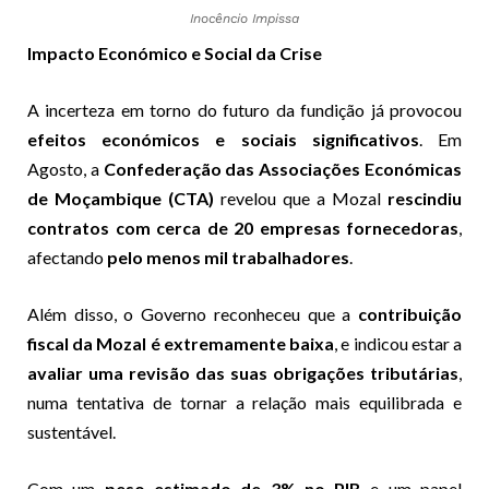
Inocêncio Impissa
Impacto Económico e Social da Crise
A incerteza em torno do futuro da fundição já provocou
efeitos económicos e sociais significativos
. Em
Agosto, a
Confederação das Associações Económicas
de Moçambique (CTA)
revelou que a Mozal
rescindiu
contratos com cerca de 20 empresas fornecedoras
,
afectando
pelo menos mil trabalhadores
.
Além disso, o Governo reconheceu que a
contribuição
fiscal da Mozal é extremamente baixa
, e indicou estar a
avaliar uma revisão das suas obrigações tributárias
,
numa tentativa de tornar a relação mais equilibrada e
sustentável.
Com um
peso estimado de 3% no PIB
e um papel