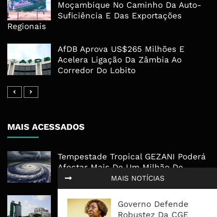
Moçambique No Caminho Da Auto-
Suficiência E Das Exportações
Regionais
AfDB Aprova US$265 Milhões E
Acelera Ligação Da Zâmbia Ao
Corredor Do Lobito
MAIS ACESSADOS
Tempestade Tropical GEZANI Poderá
Afectar Mais De Um Milhão De
Pessoas No Centro E Sul ...
MAIS NOTÍCIAS
Governo admite nova operadora
Governo Defende
para a Mozal após suspensão das
Robustez Da CGE