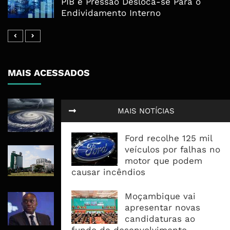
PIB e Pressão Desloca-se Para o
Endividamento Interno
MAIS ACESSADOS
Tempestade Tropical GEZANI Poderá
MAIS NOTÍCIAS
Afectar Mais De Um Milhão De
Pessoas No Centro E Sul ...
Ford recolhe 125 mil
veículos por falhas no
Governo admite nova operadora
motor que podem
para a Mozal após suspensão das
causar incêndios
operações
Moçambique vai
CEO do Standard Bank pede ao
apresentar novas
Governo que “saia do caminho” e
candidaturas ao
facilite os negócios