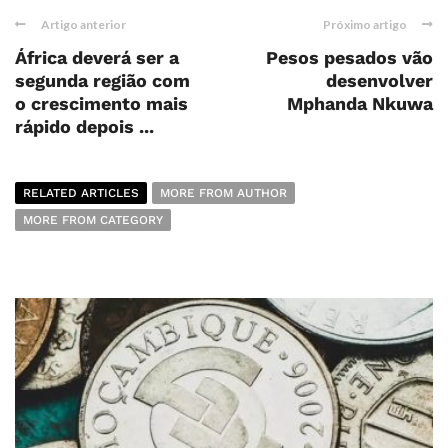
Artigo anterior
Próximo artigo
África deverá ser a
Pesos pesados vão
segunda região com
desenvolver
o crescimento mais
Mphanda Nkuwa
rápido depois ...
RELATED ARTICLES
MORE FROM AUTHOR
MORE FROM CATEGORY