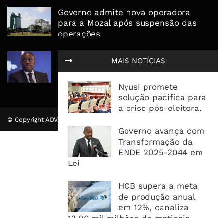
Governo admite nova operadora
para a Mozal após suspensão das
operações
CEO do Standard Bank pede ao
MAIS NOTÍCIAS
Governo que “saia do caminho” e
facilite os negócios
Nyusi promete
solução pacífica para
a crise pós-eleitoral
© Copyright ADVALUE. Todos Direitos Reservados.
Governo avança com
Transformação da
ENDE 2025-2044 em
Lei
HCB supera a meta
de produção anual
em 12%, canaliza