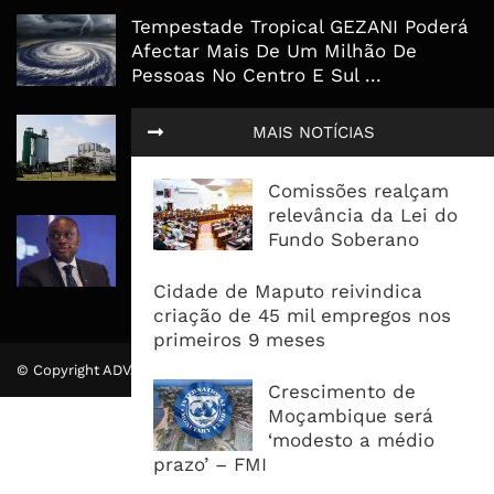
Tempestade Tropical GEZANI Poderá
Afectar Mais De Um Milhão De
Pessoas No Centro E Sul ...
Governo admite nova operadora
MAIS NOTÍCIAS
para a Mozal após suspensão das
operações
Comissões realçam
relevância da Lei do
CEO do Standard Bank pede ao
Fundo Soberano
Governo que “saia do caminho” e
facilite os negócios
Cidade de Maputo reivindica
criação de 45 mil empregos nos
primeiros 9 meses
© Copyright ADVALUE. Todos Direitos Reservados.
Crescimento de
Moçambique será
‘modesto a médio
prazo’ – FMI