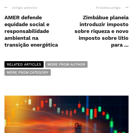
Artigo anterior
Próximo artigo
AMER defende
Zimbábue planeia
equidade social e
introduzir imposto
responsabilidade
sobre riqueza e novo
ambiental na
imposto sobre lítio
transição energética
para ...
RELATED ARTICLES
MORE FROM AUTHOR
MORE FROM CATEGORY