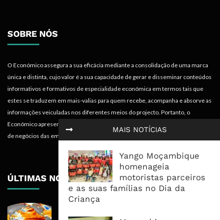
SOBRE NÓS
O Económico assegura a sua eficácia mediante a consolidação de uma marca
única e distinta, cujo valor é a sua capacidade de gerar e disseminar conteúdos
informativos e formativos de especialidade económica em termos tais que
estes se traduzem em mais-valias para quem recebe, acompanha e absorve as
informações veiculadas nos diferentes meios do projecto. Portanto, o
Económico apresenta valências importantes para os objectivos institucionais e
MAIS NOTÍCIAS
de negócios das empresas.
Yango Moçambique
homenageia
motoristas parceiros
ÚLTIMAS NOTÍCIAS
e as suas famílias no Dia da
Criança
El Niño Pode Empurrar Mais 49
Milhões Para Insegurança Alimentar