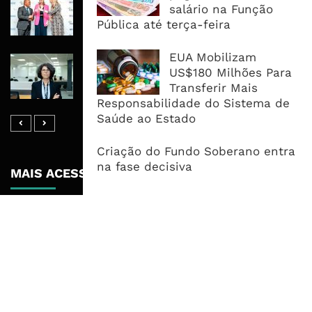
salário na Função
Libras Para Criar Novas Soluções De
Pública até terça-feira
Financiamento Às PME
EUA Mobilizam
Banco De Desenvolvimento Pode
US$180 Milhões Para
Mobilizar Capital, Mas Governação
Transferir Mais
Define O Resultado
Responsabilidade do Sistema de
Saúde ao Estado
Criação do Fundo Soberano entra
na fase decisiva
MAIS ACESSADOS
Tempestade Tropical GEZANI Poderá
Afectar Mais De Um Milhão De
Pessoas No Centro E Sul ...
Governo admite nova operadora
para a Mozal após suspensão das
operações