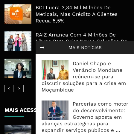
BCI Lucra 3,34 Mil Milhões De
Meticais, Mas Crédito A Clientes
Recua 5,5%
RAIZ Arranca Com 4 Milhões De
Libras Para Criar Novas Soluções De
Financiamento Às PME
MAIS NOTÍCIAS
Banco De Desenvolvimento Pode
Daniel Chapo e
Mobilizar Capital, Mas Governação
Venâncio Mondlane
Define O Resultado
reúnem-se para
discutir soluções para a crise em
Moçambique
Parcerias como motor
MAIS ACESSADOS
do desenvolvimento:
Governo aposta em
alianças estratégicas para
Tempestade Tropical GEZANI Poderá
expandir serviços públicos e ...