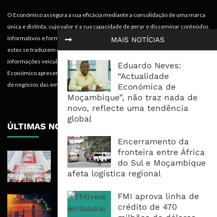
O Económico assegura a sua eficácia mediante a consolidação de uma marca
única e distinta, cujo valor é a sua capacidade de gerar e disseminar conteúdos
informativos e formativos de especialidade económica em termos tais que
MAIS NOTÍCIAS
estes se traduzem em mais-valias para quem recebe, acompanha e absorve as
informações veiculadas nos diferentes meios do projecto. Portanto, o
Eduardo Neves:
Económico apresenta valências importantes para os objectivos institucionais e
“Actualidade
de negócios das empresas.
Económica de
Moçambique”, não traz nada de
novo, reflecte uma tendência
global
ÚLTIMAS NOTÍCIAS
Encerramento da
fronteira entre África
Moza Banco Regressa Aos Lucros,
do Sul e Moçambique
Mas Crédito A Clientes Recua 7,1%
afeta logística regional
FMI aprova linha de
Petróleo Recua Abaixo Dos 80
crédito de 470
Dólares Com Avanços Nas