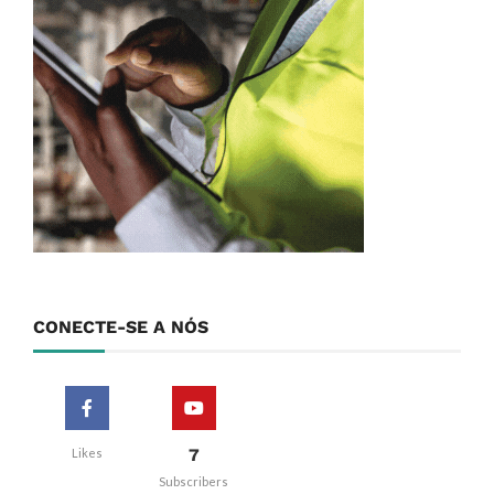
CONECTE-SE A NÓS
7
Likes
Subscribers