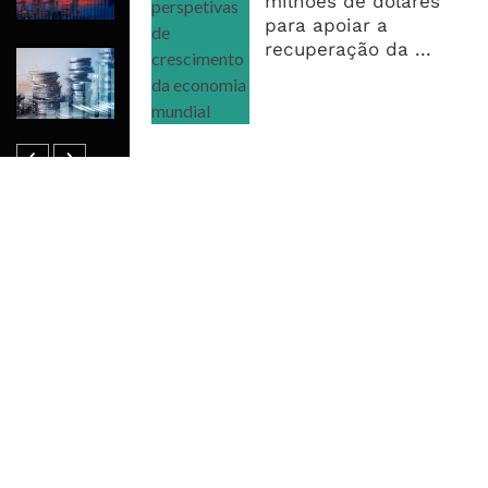
milhões de dólares
Negociações Sobre Hormuz
para apoiar a
recuperação da ...
Dívida Pública Sobe Para 1,13 Biliões
De Meticais E Pressão Desloca-Se
Para O Mercado Interno
MAIS ACESSADOS
Tempestade Tropical GEZANI Poderá
Afectar Mais De Um Milhão De
Pessoas No Centro E Sul ...
Governo admite nova operadora
para a Mozal após suspensão das
operações