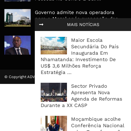
Governo admite nova operadora
para a Mozal após suspensão das
MAIS NOTÍCIAS
operações
CEO do Standard Bank pede ao
Maior Escola
Governo que “saia do caminho” e
Secundária Do País
facilite os negócios
Inaugurada Em
Nhamatanda: Investimento De
US$ 3,6 Milhões Reforça
Estratégia ...
© Copyright ADVALUE. Todos Direitos Reservados.
Sector Privado
Apresenta Nova
Agenda de Reformas
Durante a XX CASP
Moçambique acolhe
Conferência Nacional