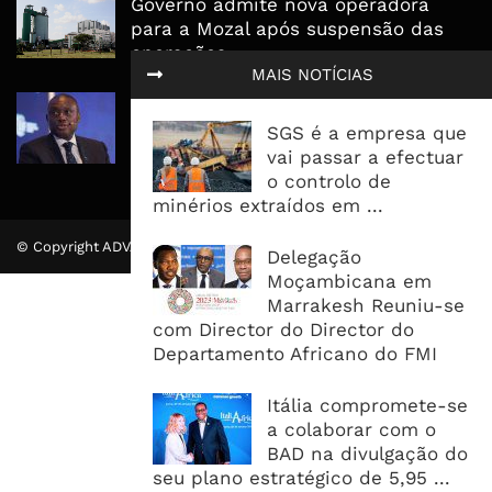
Governo admite nova operadora
para a Mozal após suspensão das
operações
MAIS NOTÍCIAS
CEO do Standard Bank pede ao
Governo que “saia do caminho” e
SGS é a empresa que
facilite os negócios
vai passar a efectuar
o controlo de
minérios extraídos em ...
© Copyright ADVALUE. Todos Direitos Reservados.
Delegação
Moçambicana em
Marrakesh Reuniu-se
com Director do Director do
Departamento Africano do FMI
Itália compromete-se
a colaborar com o
BAD na divulgação do
seu plano estratégico de 5,95 ...