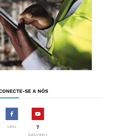
CONECTE-SE A NÓS
7
Likes
Subscribers