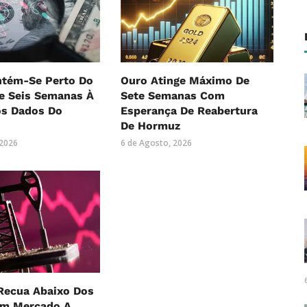
ntém-Se Perto Do
Ouro Atinge Máximo De
e Seis Semanas À
Sete Semanas Com
os Dados Do
Esperança De Reabertura
De Hormuz
 2026
6 de Agosto, 2026
Recua Abaixo Dos
m Mercado A