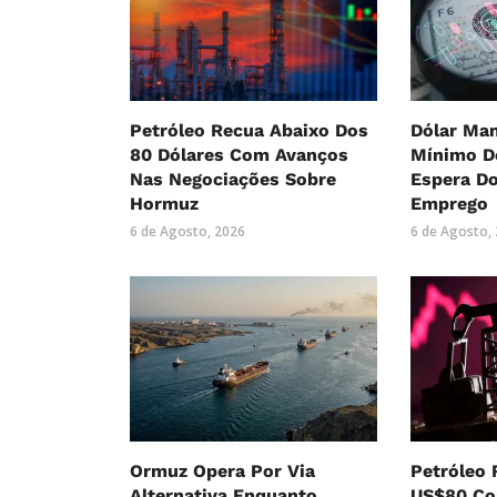
Petróleo Recua Abaixo Dos
Dólar Ma
80 Dólares Com Avanços
Mínimo D
Nas Negociações Sobre
Espera D
Hormuz
Emprego
6 de Agosto, 2026
6 de Agosto,
Ormuz Opera Por Via
Petróleo 
Alternativa Enquanto
US$80 Co