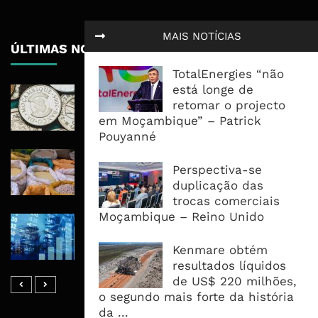
MAIS NOTÍCIAS
ÚLTIMAS NOTÍCIAS
TotalEnergies “não
está longe de
Economia Moçambicana Procura
retomar o projecto
Recuperar em 2026, Mas Crédito,
em Moçambique” – Patrick
Dívida e Divisas Limitam Aceleração
Pouyanné
Commodities Agrícolas Entram Numa
Perspectiva-se
Nova Fase de Risco Após Meses de
duplicação das
Oferta Confortável
trocas comerciais
Moçambique – Reino Unido
Dívida Pública Sobe Para 75,2% do
PIB e Pressão Desloca-se Para o
Kenmare obtém
Endividamento Interno
resultados líquidos
de US$ 220 milhões,
o segundo mais forte da história
da ...