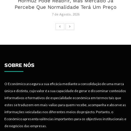
Hormuz Pode Reabrir, Mas Mercado Já
Percebe Que Normalidade Terá Um Preço
7 de Agosto, 2026
SOBRE NÓS
O Económico assegura a sua eficácia mediante a consolidação de uma marca
única e distinta, cujo valor é a sua capacidade de gerar e disseminar conteúdos
informativos e formativos de especialidade económica em termos tais que
estes se traduzem em mais-valias para quem recebe, acompanha e absorve as
informações veiculadas nos diferentes meios do projecto. Portanto, o
Económico apresenta valências importantes para os objectivos institucionais e
de negócios das empresas.