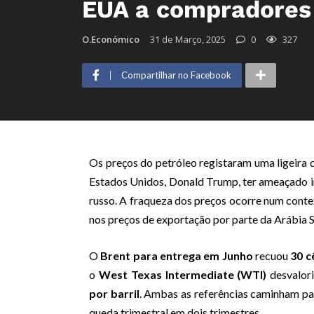
EUA a compradores 
O.Económico
31 de Março, 2025
0
327
Compartilhar no Facebook
Os preços do petróleo registaram uma ligeira 
Estados Unidos, Donald Trump, ter ameaçado i
russo. A fraqueza dos preços ocorre num con
nos preços de exportação por parte da Arábia S
O
Brent para entrega em Junho
recuou
30 c
o
West Texas Intermediate (WTI)
desvalor
por barril
. Ambas as referências caminham par
queda trimestral em dois trimestres.