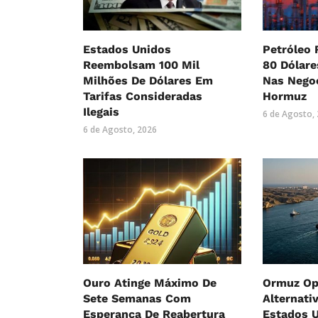
Estados Unidos
Petróleo 
Reembolsam 100 Mil
80 Dólar
Milhões De Dólares Em
Nas Nego
Tarifas Consideradas
Hormuz
Ilegais
6 de Agosto,
6 de Agosto, 2026
Ouro Atinge Máximo De
Ormuz Op
Sete Semanas Com
Alternati
Esperança De Reabertura
Estados U