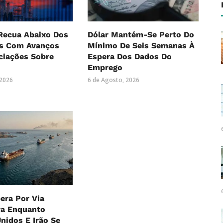
Recua Abaixo Dos
Dólar Mantém-Se Perto Do
es Com Avanços
Mínimo De Seis Semanas À
ciações Sobre
Espera Dos Dados Do
Emprego
 2026
6 de Agosto, 2026
era Por Via
va Enquanto
nidos E Irão Se