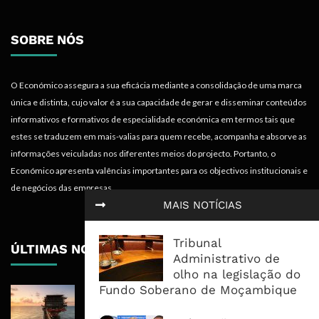
SOBRE NÓS
O Económico assegura a sua eficácia mediante a consolidação de uma marca
única e distinta, cujo valor é a sua capacidade de gerar e disseminar conteúdos
informativos e formativos de especialidade económica em termos tais que
estes se traduzem em mais-valias para quem recebe, acompanha e absorve as
informações veiculadas nos diferentes meios do projecto. Portanto, o
Económico apresenta valências importantes para os objectivos institucionais e
de negócios das empresas.
MAIS NOTÍCIAS
Tribunal
ÚLTIMAS NOTÍCIAS
Administrativo de
olho na legislação do
Fundo Soberano de Moçambique
Rovuma LNG Avança Com Selecção
De Consórcio EPC Antes Da FID De