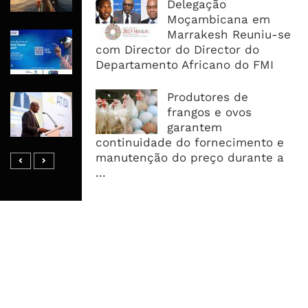
Delegação
2026
Moçambicana em
Marrakesh Reuniu-se
Maputo Vai Acolher Cimeira Africana
com Director do Director do
De Traveltech E Coloca Digitalização
Departamento Africano do FMI
No Centro Da Agenda Turística
Produtores de
ATIDI Quer Duplicar Capital E Elevar
frangos e ovos
Garantias Para US$20 Mil Milhões
garantem
Por Ano
continuidade do fornecimento e
manutenção do preço durante a
...
MAIS ACESSADOS
Tempestade Tropical GEZANI Poderá
Afectar Mais De Um Milhão De
Pessoas No Centro E Sul ...