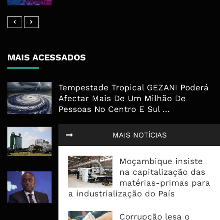
MAIS ACESSADOS
Tempestade Tropical GEZANI Poderá
Afectar Mais De Um Milhão De
Pessoas No Centro E Sul ...
Governo admite nova operadora
MAIS NOTÍCIAS
para a Mozal após suspensão das
operações
Moçambique insiste
na capitalização das
CEO do Standard Bank pede ao
matérias-primas para
Governo que “saia do caminho” e
a industrialização do País
facilite os negócios
Corrupção lesa o