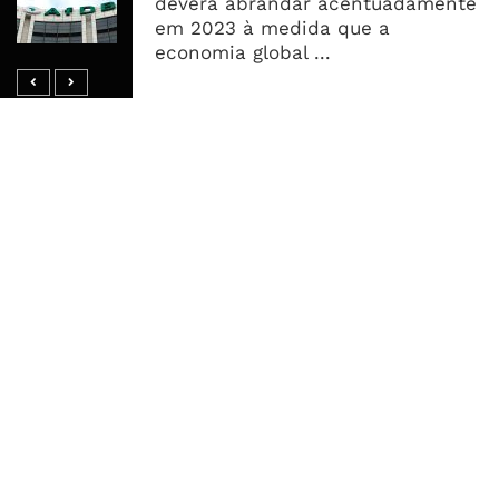
deverá abrandar acentuadamente
Acelera Ligação Da Zâmbia Ao
em 2023 à medida que a
Corredor Do Lobito
economia global ...
MAIS ACESSADOS
Tempestade Tropical GEZANI Poderá
Afectar Mais De Um Milhão De
Pessoas No Centro E Sul ...
Governo admite nova operadora
para a Mozal após suspensão das
operações
CEO do Standard Bank pede ao
Governo que “saia do caminho” e
facilite os negócios