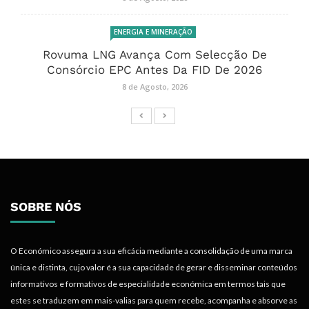
ENERGIA E MINERAÇÃO
Rovuma LNG Avança Com Selecção De
Consórcio EPC Antes Da FID De 2026
8 de Agosto, 2026
SOBRE NÓS
O Económico assegura a sua eficácia mediante a consolidação de uma marca
única e distinta, cujo valor é a sua capacidade de gerar e disseminar conteúdos
informativos e formativos de especialidade económica em termos tais que
estes se traduzem em mais-valias para quem recebe, acompanha e absorve as