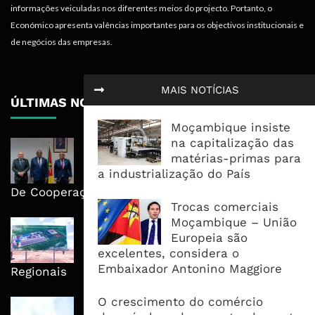
informações veiculadas nos diferentes meios do projecto. Portanto, o
Económico apresenta valências importantes para os objectivos institucionais e
de negócios das empresas.
MAIS NOTÍCIAS
ÚLTIMAS NOTÍCIAS
Moçambique insiste
na capitalização das
Moçambique E ECA Colocam
matérias-primas para
Emprego, Industrialização E
a industrialização do País
Execução No Centro Da Nova Agenda
De Cooperação
Trocas comerciais
Moçambique – União
Nova Capacidade Cimenteira Coloca
Europeia são
Moçambique No Caminho Da Auto-
excelentes, considera o
Suficiência E Das Exportações
Embaixador Antonino Maggiore
Regionais
O crescimento do comércio
AfDB Aprova US$265 Milhões E