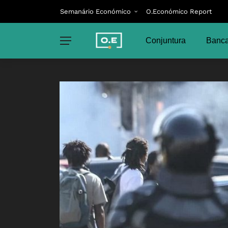
Semanário Económico
O.Económico Report
Conjuntura
Banca