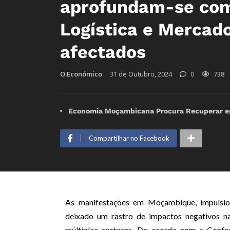
aprofundam-se com
Logística e Mercad
afectados
O.Económico
31 de Outubro, 2024
0
738
Economia Moçambicana Procura Recuperar em 
Compartilhar no Facebook
As manifestações em Moçambique, impulsiona
deixado um rastro de impactos negativos na
múltiplos sectores. De acordo com a Conf