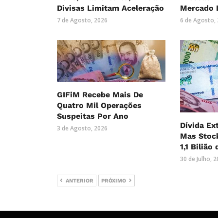
Divisas Limitam Aceleração
Mercado 
7 de Agosto, 2026
6 de Agosto,
GIFiM Recebe Mais De
Quatro Mil Operações
Suspeitas Por Ano
Dívida Ex
3 de Agosto, 2026
Mas Stock
1,1 Bilião
30 de Julho, 
ANTERIOR
PRÓXIMO