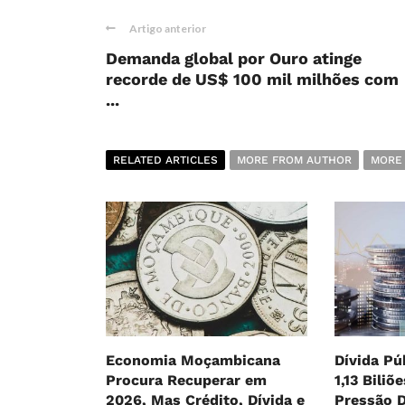
Artigo anterior
Demanda global por Ouro atinge
recorde de US$ 100 mil milhões com
...
RELATED ARTICLES
MORE FROM AUTHOR
MORE
Economia Moçambicana
Dívida Pú
Procura Recuperar em
1,13 Biliõ
2026, Mas Crédito, Dívida e
Pressão 