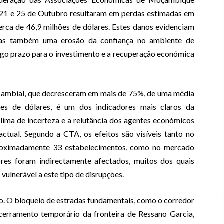
as 21 e 25 de Outubro resultaram em perdas estimadas em
cerca de 46,9 milhões de dólares. Estes danos evidenciam
mas também uma erosão da confiança no ambiente de
ngo prazo para o investimento e a recuperação económica
 cambial, que decresceram em mais de 75%, de uma média
es de dólares, é um dos indicadores mais claros da
 clima de incerteza e a relutância dos agentes económicos
ctual. Segundo a CTA, os efeitos são visíveis tanto no
proximadamente 33 estabelecimentos, como no mercado
ores foram indirectamente afectados, muitos dos quais
 vulnerável a este tipo de disrupções.
do. O bloqueio de estradas fundamentais, como o corredor
ncerramento temporário da fronteira de Ressano Garcia,