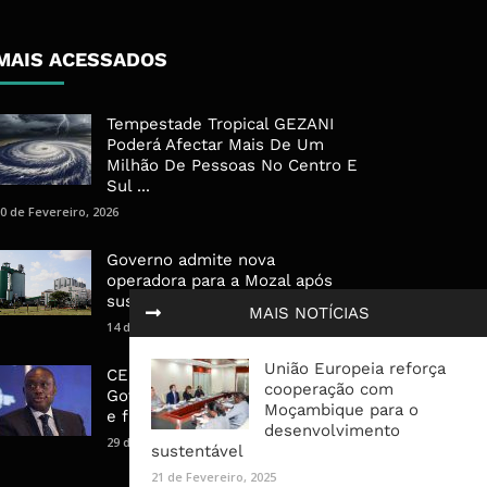
MAIS ACESSADOS
Tempestade Tropical GEZANI
Poderá Afectar Mais De Um
Milhão De Pessoas No Centro E
Sul ...
0 de Fevereiro, 2026
Governo admite nova
operadora para a Mozal após
suspensão das operações
MAIS NOTÍCIAS
14 de Março, 2026
União Europeia reforça
CEO do Standard Bank pede ao
cooperação com
Governo que “saia do caminho”
Moçambique para o
e facilite os negócios
desenvolvimento
29 de Janeiro, 2025
sustentável
21 de Fevereiro, 2025