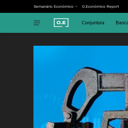
Semanário Económico
O.Económico Report
Conjuntura
Banca