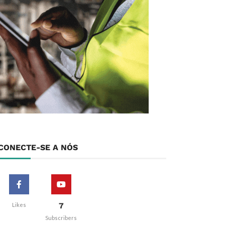
CONECTE-SE A NÓS
7
Likes
Subscribers