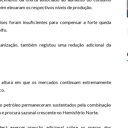
ém elevaram os respectivos níveis de produção.
íses foram insuficientes para compensar a forte queda
lfo.
ganização, também registou uma redução adicional da
altura em que os mercados continuam extremamente
co.
 do petróleo permaneceram sustentados pela combinação
ca e procura sazonal crescente no Hemisfério Norte.
rá exercer pressão adicional sobre os preços dos