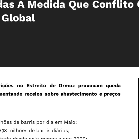
das À Medida Que Conflito
 Global
trições no Estreito de Ormuz provocam queda
aumentando receios sobre abastecimento e preços
hões de barris por dia em Maio;
13 milhões de barris diários;
istado desde pelo menos o ano 2000;