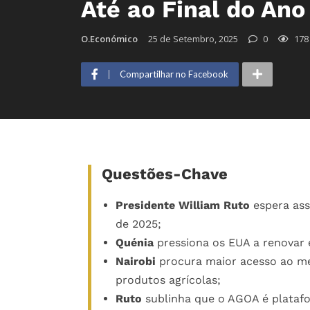
Até ao Final do An
O.Económico
25 de Setembro, 2025
0
178
Compartilhar no Facebook
Questões-Chave
Presidente William Ruto
espera ass
de 2025;
Quénia
pressiona os EUA a renovar 
Nairobi
procura maior acesso ao me
produtos agrícolas;
Ruto
sublinha que o AGOA é platafor