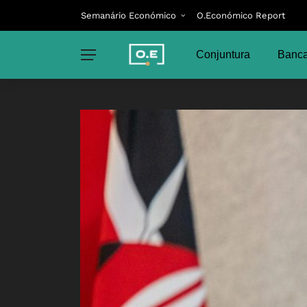
Semanário Económico
O.Económico Report
Conjuntura
Banca