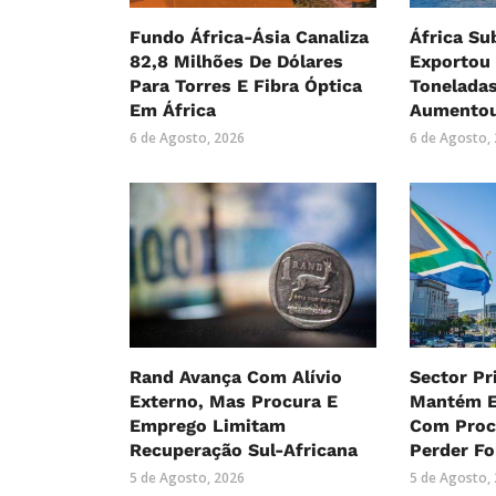
Fundo África-Ásia Canaliza
África Su
82,8 Milhões De Dólares
Exportou 
Para Torres E Fibra Óptica
Tonelada
Em África
Aumentou
6 de Agosto, 2026
6 de Agosto,
Rand Avança Com Alívio
Sector Pr
Externo, Mas Procura E
Mantém E
Emprego Limitam
Com Proc
Recuperação Sul-Africana
Perder Fo
5 de Agosto, 2026
5 de Agosto,