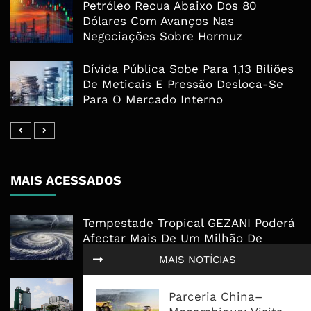
Petróleo Recua Abaixo Dos 80
Dólares Com Avanços Nas
Negociações Sobre Hormuz
Dívida Pública Sobe Para 1,13 Biliões
De Meticais E Pressão Desloca-Se
Para O Mercado Interno
MAIS ACESSADOS
Tempestade Tropical GEZANI Poderá
Afectar Mais De Um Milhão De
Pessoas No Centro E Sul ...
MAIS NOTÍCIAS
Governo admite nova operadora
Parceria China–
para a Mozal após suspensão das