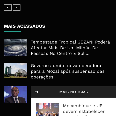
MAIS ACESSADOS
Tempestade Tropical GEZANI Poderá
Afectar Mais De Um Milhão De
Pessoas No Centro E Sul ...
Governo admite nova operadora
para a Mozal após suspensão das
operações
CEO do Standard Bank pede ao
MAIS NOTÍCIAS
Governo que “saia do caminho” e
facilite os negócios
Moçambique e UE
devem estabelecer