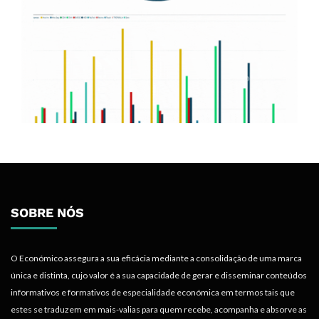
SOBRE NÓS
O Económico assegura a sua eficácia mediante a consolidação de uma marca
única e distinta, cujo valor é a sua capacidade de gerar e disseminar conteúdos
informativos e formativos de especialidade económica em termos tais que
estes se traduzem em mais-valias para quem recebe, acompanha e absorve as