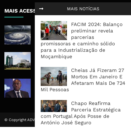
MAIS NOTÍCIAS
MAIS ACESSADOS
FACIM 2024: Balanço
Tempestade Tropical GEZANI Poderá
preliminar revela
Afectar Mais De Um Milhão De
parcerias
Pessoas No Centro E Sul ...
promissoras e caminho sólido
para a Industrialização de
Governo admite nova operadora
Moçambique
para a Mozal após suspensão das
operações
Cheias Já Fizeram 27
Mortos Em Janeiro E
CEO do Standard Bank pede ao
Afetaram Mais De 724
Governo que “saia do caminho” e
Mil Pessoas
facilite os negócios
Chapo Reafirma
Parceria Estratégica
com Portugal Após Posse de
© Copyright ADVALUE. Todos Direitos Reservados.
António José Seguro