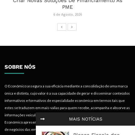
Criar Novas Soluções De Financiamento Às
PME
6 de Agosto, 2026
SOBRE NÓS
O Económico assegura a sua eficácia mediante a consolidação de uma marca
única e distinta, cujo valor é a sua capacidade de gerar e disseminar conteúdos
informativos e formativos de especialidade económica em termos tais que
estes se traduzem em mais-valias para quem recebe, acompanha e absorve as
informações veiculadas nos diferentes meios do projecto. Portanto, o
MAIS NOTÍCIAS
Económico apresenta valências importantes para os objectivos institucionais e
de negócios das empresas.