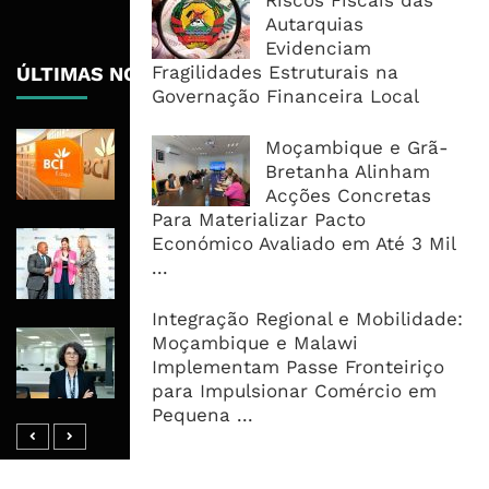
Riscos Fiscais das
Autarquias
Evidenciam
Fragilidades Estruturais na
ÚLTIMAS NOTÍCIAS
Governação Financeira Local
BCI Lucra 3,34 Mil Milhões De
Moçambique e Grã-
Meticais, Mas Crédito A Clientes
Bretanha Alinham
Recua 5,5%
Acções Concretas
Para Materializar Pacto
RAIZ Arranca Com 4 Milhões De
Económico Avaliado em Até 3 Mil
Libras Para Criar Novas Soluções De
...
Financiamento Às PME
Integração Regional e Mobilidade:
Banco De Desenvolvimento Pode
Moçambique e Malawi
Mobilizar Capital, Mas Governação
Implementam Passe Fronteiriço
Define O Resultado
para Impulsionar Comércio em
Pequena ...