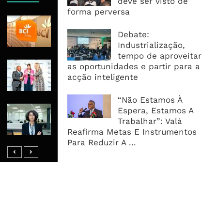
deve ser visto de
forma perversa
BCI Lucra 3,34 Mil Milhões De
Meticais, Mas Crédito A Clientes
Debate:
Recua 5,5%
Industrialização,
tempo de aproveitar
RAIZ Arranca Com 4 Milhões De
as oportunidades e partir para a
Libras Para Criar Novas Soluções De
acção inteligente
Financiamento Às PME
“Não Estamos À
Banco De Desenvolvimento Pode
Espera, Estamos A
Mobilizar Capital, Mas Governação
Trabalhar”: Valá
Define O Resultado
Reafirma Metas E Instrumentos
Para Reduzir A ...
MAIS ACESSADOS
Tempestade Tropical GEZANI Poderá