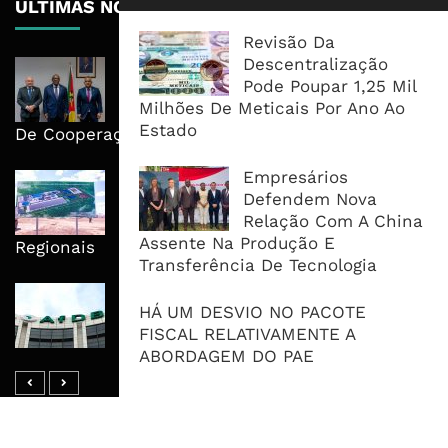
ÚLTIMAS NOTÍCIAS
Revisão Da
Descentralização
Moçambique E ECA Colocam
Pode Poupar 1,25 Mil
Emprego, Industrialização E
Milhões De Meticais Por Ano Ao
Execução No Centro Da Nova Agenda
Estado
De Cooperação
Empresários
Nova Capacidade Cimenteira Coloca
Defendem Nova
Moçambique No Caminho Da Auto-
Relação Com A China
Suficiência E Das Exportações
Assente Na Produção E
Regionais
Transferência De Tecnologia
AfDB Aprova US$265 Milhões E
HÁ UM DESVIO NO PACOTE
Acelera Ligação Da Zâmbia Ao
FISCAL RELATIVAMENTE A
Corredor Do Lobito
ABORDAGEM DO PAE