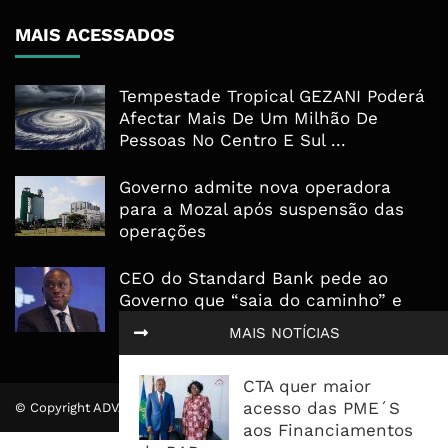
MAIS ACESSADOS
Tempestade Tropical GEZANI Poderá
Afectar Mais De Um Milhão De
Pessoas No Centro E Sul ...
Governo admite nova operadora
para a Mozal após suspensão das
operações
CEO do Standard Bank pede ao
Governo que “saia do caminho” e
facilite os negócios
MAIS NOTÍCIAS
CTA quer maior
acesso das PME´S
© Copyright ADVALUE. Todos Direitos Reservados.
aos Financiamentos