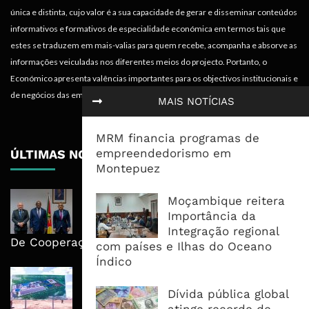
única e distinta, cujo valor é a sua capacidade de gerar e disseminar conteúdos
informativos e formativos de especialidade económica em termos tais que
estes se traduzem em mais-valias para quem recebe, acompanha e absorve as
informações veiculadas nos diferentes meios do projecto. Portanto, o
Económico apresenta valências importantes para os objectivos institucionais e
de negócios das empresas.
MAIS NOTÍCIAS
MRM financia programas de
empreendedorismo em
ÚLTIMAS NOTÍCIAS
Montepuez
Moçambique E ECA Colocam
Moçambique reitera
Emprego, Industrialização E
Importância da
Execução No Centro Da Nova Agenda
Integração regional
De Cooperação
com países e Ilhas do Oceano
Índico
Nova Capacidade Cimenteira Coloca
Moçambique No Caminho Da Auto-
Dívida pública global
Suficiência E Das Exportações