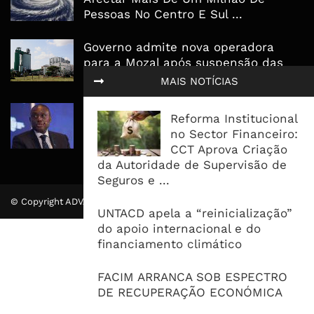
Pessoas No Centro E Sul ...
Governo admite nova operadora
para a Mozal após suspensão das
operações
MAIS NOTÍCIAS
CEO do Standard Bank pede ao
Reforma Institucional
Governo que “saia do caminho” e
no Sector Financeiro:
facilite os negócios
CCT Aprova Criação
da Autoridade de Supervisão de
Seguros e ...
© Copyright ADVALUE. Todos Direitos Reservados.
UNTACD apela a “reinicialização”
do apoio internacional e do
financiamento climático
FACIM ARRANCA SOB ESPECTRO
DE RECUPERAÇÃO ECONÓMICA