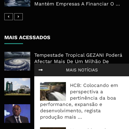
Mantém Empresas A Financiar O ...
MAIS ACESSADOS
Tempestade Tropical GEZANI Poderá
Afectar Mais De Um Milhão De
Pessoas No Centro E Sul ...
MAIS NOTÍCIAS
Governo admite nova operadora
HCB: Colocando em
para a Mozal após suspensão das
perspectiva a
operações
pertinência da boa
performance, expansão e
CEO do Standard Bank pede ao
desenvolvimento, regista
Governo que “saia do caminho” e
produção mais ...
facilite os negócios