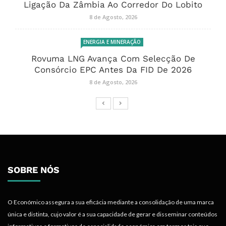
Ligação Da Zâmbia Ao Corredor Do Lobito
8 de Agosto, 2026
ENERGIA E MINERAÇÃO
Rovuma LNG Avança Com Selecção De
Consórcio EPC Antes Da FID De 2026
8 de Agosto, 2026
SOBRE NÓS
O Económico assegura a sua eficácia mediante a consolidação de uma marca
única e distinta, cujo valor é a sua capacidade de gerar e disseminar conteúdos