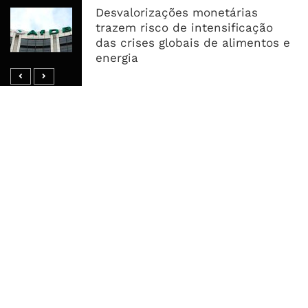
Desvalorizações monetárias
AfDB Aprova US$265 Milhões E
trazem risco de intensificação
Acelera Ligação Da Zâmbia Ao
das crises globais de alimentos e
Corredor Do Lobito
energia
MAIS ACESSADOS
Tempestade Tropical GEZANI Poderá
Afectar Mais De Um Milhão De
Pessoas No Centro E Sul ...
Governo admite nova operadora
para a Mozal após suspensão das
operações
CEO do Standard Bank pede ao