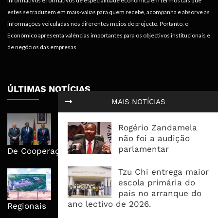
informativos e formativos de especialidade económica em termos tais que
estes se traduzem em mais-valias para quem recebe, acompanha e absorve as
informações veiculadas nos diferentes meios do projecto. Portanto, o
Económico apresenta valências importantes para os objectivos institucionais e
de negócios das empresas.
ÚLTIMAS NOTÍCIAS
MAIS NOTÍCIAS
Moçambique E ECA Colocam
Rogério Zandamela
Emprego, Industrialização E
não foi a audição
Execução No Centro Da Nova Agenda
parlamentar
De Cooperação
Tzu Chi entrega maior
Nova Capacidade Cimenteira Coloca
escola primária do
Moçambique No Caminho Da Auto-
país no arranque do
Suficiência E Das Exportações
ano lectivo de 2026.
Regionais