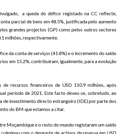
vulgado, a queda do défice registado na CC reflecte,
onta parcial de bens em 48.5%, justificada pelo aumento
pelos grandes projectos (GP) como pelos outros sectores
1 milhões, respectivamente.
fice da conta de serviços (41.8%) e o incremento do saldo
rios em 15.2%, contribuíram, igualmente, para a evolução
das de recursos financeiros de USD 110.9 milhões, após
ual período de 2021. Este facto deveu-se, sobretudo, ao
 de investimento directo estrangeiro (IDE) por parte dos
nto do BM que estamos a citar.
ntre Moçambique e o resto do mundo registaram um saldo
ue culminou com o desgaste de activos de reserva em USD