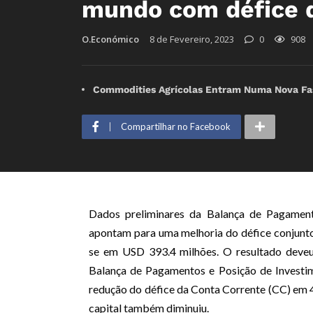
mundo com défice d
O.Económico
8 de Fevereiro, 2023
0
908
Commodities Agrícolas Entram Numa Nova Fas
Compartilhar no Facebook
Dados preliminares da Balança de Pagamen
apontam para uma melhoria do défice conjunto 
se em USD 393.4 milhões. O resultado deveu-
Balança de Pagamentos e Posição de Investi
redução do défice da Conta Corrente (CC) em 
capital também diminuiu.