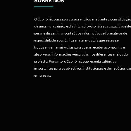
SOBRE NÓS
O Económico assegura a sua eficácia mediante a consolidação
de uma marca única e distinta, cujo valor é a sua capacidade de
gerar e disseminar conteúdos informativos e formativos de
especialidade económica em termos tais que estes se
traduzem em mais-valias para quem recebe, acompanha e
absorve as informações veiculadas nos diferentes meios do
projecto. Portanto, o Económico apresenta valências
importantes para os objectivos institucionais e de negócios da
empresas.