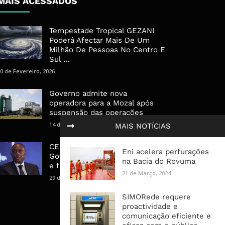
MAIS ACESSADOS
Tempestade Tropical GEZANI
Poderá Afectar Mais De Um
Milhão De Pessoas No Centro E
Sul ...
0 de Fevereiro, 2026
Governo admite nova
operadora para a Mozal após
suspensão das operações
14 de Março, 2026
MAIS NOTÍCIAS
CEO do Standard Bank pede ao
Eni acelera perfurações
Governo que “saia do caminho”
na Bacia do Rovuma
e facilite os negócios
21 de Março, 2024
29 de Janeiro, 2025
SIMORede requere
proactividade e
comunicação eficiente e