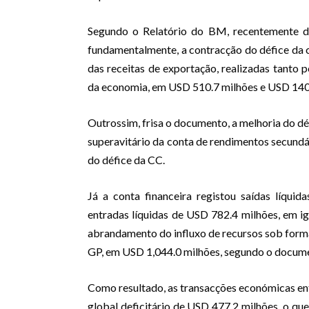
Segundo o Relatório do BM, recentemente di
fundamentalmente, a contracção do défice da c
das receitas de exportação, realizadas tanto 
da economia, em USD 510.7 milhões e USD 140.
Outrossim, frisa o documento, a melhoria do dé
superavitário da conta de rendimentos secundá
do défice da CC.
Já a conta financeira registou saídas líqui
entradas líquidas de USD 782.4 milhões, em ig
abrandamento do influxo de recursos sob forma
GP, em USD 1,044.0 milhões, segundo o docume
Como resultado, as transacções económicas e
global deficitário de USD 477.2 milhões, o q