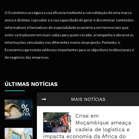
O Económico assegura a sua eficácia mediante a consolidação de uma marca
única e distinta, cujo valor é a sua capacidade de gerar e disseminar conteúdos
informativos e formativos de especialidade económica em termos tais que
estes se traduzem em mais-valias para quem recebe, acompanha e absorve as
informações veiculadas nos diferentes meios do projecto. Portanto, o
Económico apresenta valências importantes para os objectivos institucionais e
de negócios das empresas.
ÚLTIMAS NOTÍCIAS
MAIS NOTÍCIAS
ICM Atribui À Centralização Do Arroz
Preços Estáveis E 350 Milhões Em
Crise em
Impostos
Moçambique ameaça
cadeia de logística e
Nedbank Mantém Lucro Em R8,4 Mil
impacta economia da África do
Milhões E Acelera Expansão Para