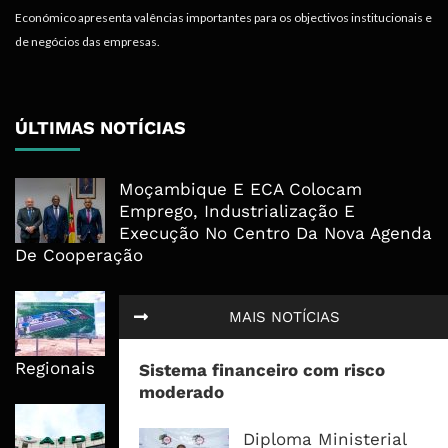
Económico apresenta valências importantes para os objectivos institucionais e
de negócios das empresas.
ÚLTIMAS NOTÍCIAS
Moçambique E ECA Colocam
Emprego, Industrialização E
Execução No Centro Da Nova Agenda
De Cooperação
Nova Capacidade Cimenteira Coloca
MAIS NOTÍCIAS
Moçambique No Caminho Da Auto-
Suficiência E Das Exportações
Regionais
Sistema financeiro com risco
moderado
AfDB Aprova US$265 Milhões E
Acelera Ligação Da Zâmbia Ao
Diploma Ministerial