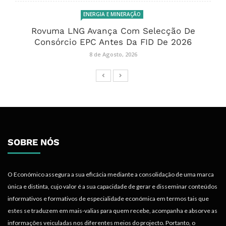
ENERGIA E MINERAÇÃO
Rovuma LNG Avança Com Selecção De
Consórcio EPC Antes Da FID De 2026
8 de Agosto, 2026
SOBRE NÓS
O Económico assegura a sua eficácia mediante a consolidação de uma marca
única e distinta, cujo valor é a sua capacidade de gerar e disseminar conteúdos
informativos e formativos de especialidade económica em termos tais que
estes se traduzem em mais-valias para quem recebe, acompanha e absorve as
informações veiculadas nos diferentes meios do projecto. Portanto, o