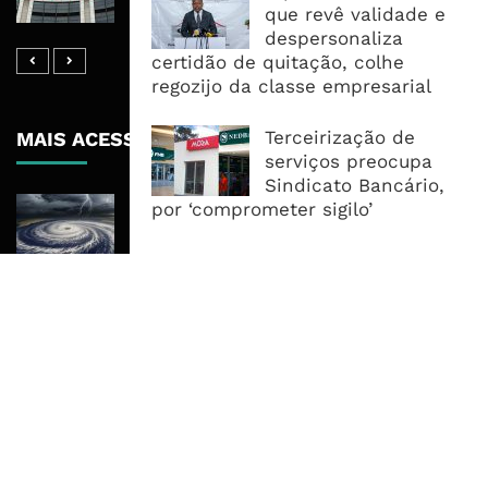
Corredor Do Lobito
que revê validade e
despersonaliza
certidão de quitação, colhe
regozijo da classe empresarial
Terceirização de
MAIS ACESSADOS
serviços preocupa
Sindicato Bancário,
Tempestade Tropical GEZANI Poderá
por ‘comprometer sigilo’
Afectar Mais De Um Milhão De
Pessoas No Centro E Sul ...
Governo admite nova operadora
para a Mozal após suspensão das
operações
CEO do Standard Bank pede ao
Governo que “saia do caminho” e
facilite os negócios