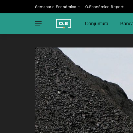
Semanário Económico
O.Económico Report
Conjuntura
Banca