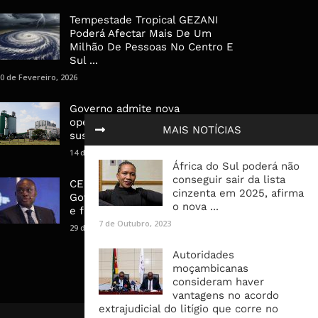
Tempestade Tropical GEZANI
Poderá Afectar Mais De Um
Milhão De Pessoas No Centro E
Sul ...
0 de Fevereiro, 2026
Governo admite nova
operadora para a Mozal após
MAIS NOTÍCIAS
suspensão das operações
14 de Março, 2026
África do Sul poderá não
conseguir sair da lista
CEO do Standard Bank pede ao
cinzenta em 2025, afirma
Governo que “saia do caminho”
o nova ...
e facilite os negócios
7 de Outubro, 2023
29 de Janeiro, 2025
Autoridades
moçambicanas
consideram haver
vantagens no acordo
extrajudicial do litígio que corre no