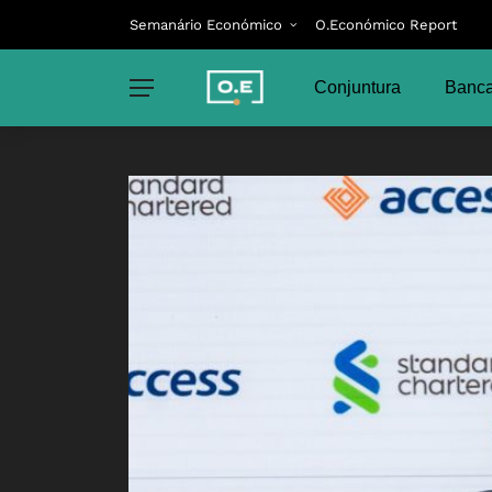
Semanário Económico
O.Económico Report
Conjuntura
Banca