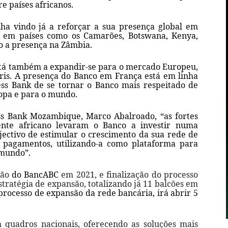
e países africanos.
nha vindo já a reforçar a sua presença global em
es em países como os Camarões, Botswana, Kenya,
do a presença na Zâmbia.
está também a expandir-se para o mercado Europeu,
ris. A presença do Banco em França está em linha
ess Bank de se tornar o Banco mais respeitado de
opa e para o mundo.
ss Bank Mozambique, Marco Abalroado, “as fortes
ente africano levaram o Banco a investir numa
jectivo de estimular o crescimento da sua rede de
e pagamentos, utilizando-a como plataforma para
 mundo”.
ção
do BancABC
em 2021, e finalização do processo
tratégia de expansão, totalizando já 11 balcões em
rocesso de expansão da rede bancária, irá abrir 5
 quadros nacionais, oferecendo as soluções mais