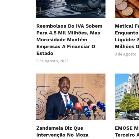
Reembolsos Do IVA Sobem
Metical F
Para 4,5 Mil Milhões, Mas
Enquanto 
Morosidade Mantém
Liquidez 
Empresas A Financiar O
Milhões D
Estado
3 de Agosto,
5 de Agosto, 2026
Zandamela Diz Que
EMOSE Ma
Intervenção No Moza
Terceiro 