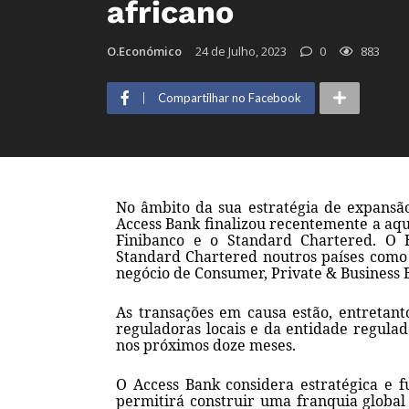
africano
O.Económico
24 de Julho, 2023
0
883
Compartilhar no Facebook
No âmbito da sua estratégia de expansão
Access Bank finalizou recentemente a aq
Finibanco e o Standard Chartered. O
Standard Chartered noutros países com
negócio de Consumer, Private & Business 
As transações em causa estão, entretant
reguladoras locais e da entidade regula
nos próximos doze meses.
O Access Bank considera estratégica e f
permitirá construir uma franquia global