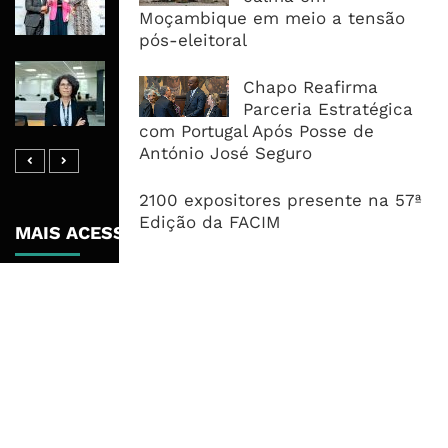
Libras Para Criar Novas Soluções De
Moçambique em meio a tensão
Financiamento Às PME
pós-eleitoral
Banco De Desenvolvimento Pode
Chapo Reafirma
Mobilizar Capital, Mas Governação
Parceria Estratégica
Define O Resultado
com Portugal Após Posse de
António José Seguro
2100 expositores presente na 57ª
Edição da FACIM
MAIS ACESSADOS
Tempestade Tropical GEZANI Poderá
Afectar Mais De Um Milhão De
Pessoas No Centro E Sul ...
Governo admite nova operadora
para a Mozal após suspensão das
operações