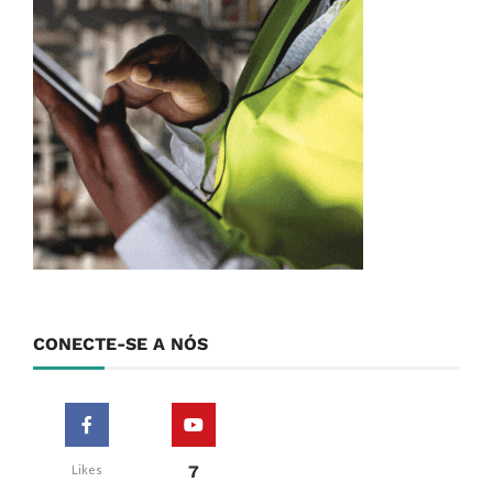
CONECTE-SE A NÓS
7
Likes