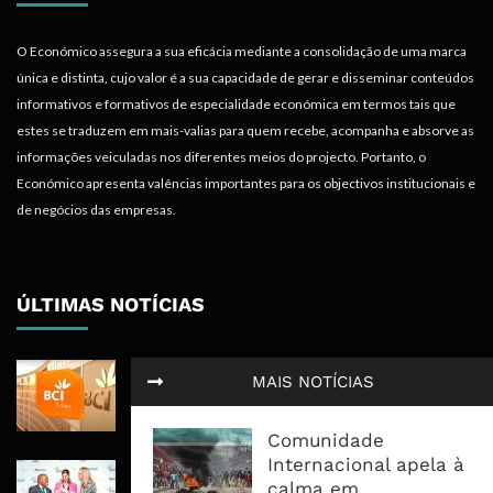
O Económico assegura a sua eficácia mediante a consolidação de uma marca
única e distinta, cujo valor é a sua capacidade de gerar e disseminar conteúdos
informativos e formativos de especialidade económica em termos tais que
estes se traduzem em mais-valias para quem recebe, acompanha e absorve as
informações veiculadas nos diferentes meios do projecto. Portanto, o
Económico apresenta valências importantes para os objectivos institucionais e
de negócios das empresas.
ÚLTIMAS NOTÍCIAS
BCI Lucra 3,34 Mil Milhões De
MAIS NOTÍCIAS
Meticais, Mas Crédito A Clientes
Recua 5,5%
Comunidade
Internacional apela à
RAIZ Arranca Com 4 Milhões De
calma em