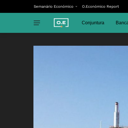
Semanário Económico
O.Económico Report
Conjuntura
Banca