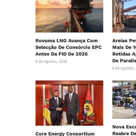
Rovuma LNG Avança Com
Areias Pe
Selecção De Consórcio EPC
Mais De 1
Antes Da FID De 2026
Retidas 
De Parali
8 de Agosto, 2026
6 de Agosto,
Nova Esc
Reabre D
Core Energy Consortium