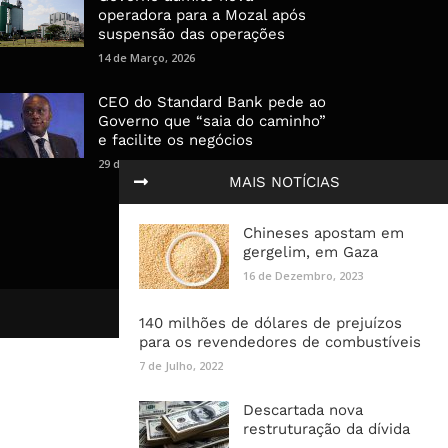
operadora para a Mozal após
suspensão das operações
14 de Março, 2026
CEO do Standard Bank pede ao
Governo que “saia do caminho”
e facilite os negócios
29 de Janeiro, 2025
MAIS NOTÍCIAS
Chineses apostam em
gergelim, em Gaza
16 de Dezembro, 2023
140 milhões de dólares de prejuízos
para os revendedores de combustíveis
7 de Julho, 2022
Descartada nova
restruturação da dívida