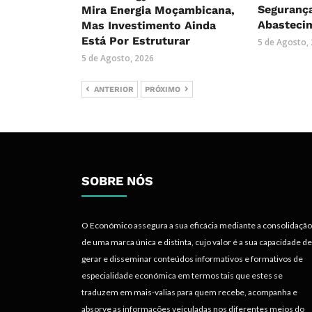
Seguranç
Mira Energia Moçambicana,
Abasteci
Mas Investimento Ainda
Está Por Estruturar
5 de Agosto,
5 de Agosto, 2026
ANTERIOR
PRÓXIMO
SOBRE NÓS
O Económico assegura a sua eficácia mediante a consolidação
de uma marca única e distinta, cujo valor é a sua capacidade de
gerar e disseminar conteúdos informativos e formativos de
especialidade económica em termos tais que estes se
traduzem em mais-valias para quem recebe, acompanha e
absorve as informações veiculadas nos diferentes meios do