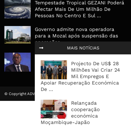
Tempestade Tropical GEZANI Poderá
Afectar Mais De Um Milhão De
Pessoas No Centro E Sul ...
Governo admite nova operadora
para a Mozal após suspensão das
operações
MAIS NOTÍCIAS
CEO do Standard Bank pede ao
Governo que “saia do caminho” e
Projecto De US$ 28
facilite os negócios
Milhões Vai Criar 24
Mil Empregos E
Apoiar Recuperação Económica
De ...
© Copyright ADVALUE. Todos Direitos Reservados.
Relançada
cooperação
económica
Moçambique-Japão