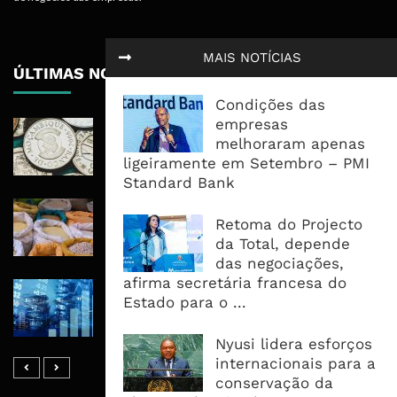
MAIS NOTÍCIAS
ÚLTIMAS NOTÍCIAS
Condições das
empresas
Economia Moçambicana Procura
melhoraram apenas
Recuperar em 2026, Mas Crédito,
ligeiramente em Setembro – PMI
Dívida e Divisas Limitam Aceleração
Standard Bank
Commodities Agrícolas Entram Numa
Retoma do Projecto
Nova Fase de Risco Após Meses de
da Total, depende
Oferta Confortável
das negociações,
afirma secretária francesa do
Dívida Pública Sobe Para 75,2% do
Estado para o ...
PIB e Pressão Desloca-se Para o
Endividamento Interno
Nyusi lidera esforços
internacionais para a
conservação da