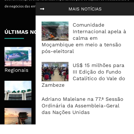
de negócios das empresas.
MAIS NOTÍCIAS
Comunidade
Internacional apela à
ÚLTIMAS NOTÍCIAS
calma em
Moçambique em meio a tensão
Nova Capacidade Cimenteira Coloca
pós-eleitoral
Moçambique No Caminho Da Auto-
Suficiência E Das Exportações
US$ 15 milhões para
Regionais
III Edição do Fundo
Catalítico do Vale do
AfDB Aprova US$265 Milhões E
Zambeze
Acelera Ligação Da Zâmbia Ao
Corredor Do Lobito
Adriano Maleiane na 77.ª Sessão
Ordinária da Assembleia-Geral
Rovuma LNG Avança Com Selecção
das Nações Unidas
De Consórcio EPC Antes Da FID De
2026