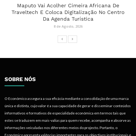
Maputo Vai Acolher Cimeira Africana De
Traveltech E Coloca Digitalização No Centro
Da Agenda Turística
8 de Agosto, 2026
SOBRE NÓS
O Económico assegura a sua eficácia mediante a consolidação de uma marca
única e distinta, cujo valor é a sua capacidade de gerar e disseminar conteúdos
informativos e formativos de especialidade económica em termos tais que
estes se traduzem em mais-valias para quem recebe, acompanha e absorve as
informações veiculadas nos diferentes meios do projecto. Portanto, o
Económico apresenta valências importantes para os objectivos institucionais e