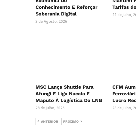
Economia Do
Mantém P
Conhecimento E Reforçar
Tarifas d
Soberania Digital
29 de Julho, 
3 de Agosto, 2026
MSC Lança Shuttle Para
CFM Aume
Afungi E Liga Nacala E
Ferroviár
Maputo À Logística Do LNG
Lucro Re
28 de Julho, 2026
28 de Julho, 
ANTERIOR
PRÓXIMO