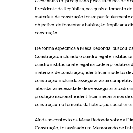
O encontro foi precipitado pelas Medidas de A
Presidente da República, nas quais o fomento de
materiais de construção foram particularmente c
objectivo, de fomentar a habitação, implicar a d
construção.
De forma especifica a Mesa Redonda, buscou car
Construção, incluindo o quadro legal e institucio
quadro institucional e legal na cadeia produtiva
materiais de construção, identificar modelos de 
construção, incluindo assegurar a sua competiti
abordar a necessidade de se assegurar a padroni
produção nacional e identificar mecanismos de co
construção, no fomento da habitação social e resi
Ainda no contexto da Mesa Redonda sobre a Din
Construção, foi assinado um Memorando de Enten