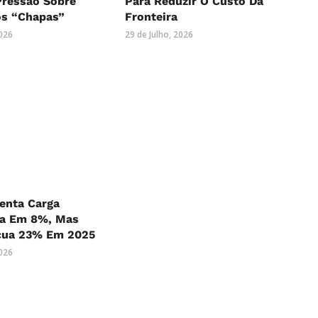
ressão Sobre
Para Reduzir O Custo Da
os “Chapas”
Fronteira
2026
29 de Julho, 2026
nta Carga
ia Em 8%, Mas
cua 23% Em 2025
2026